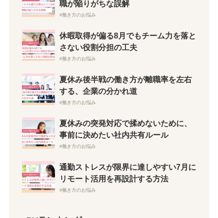
職が陥りがちな誤解
働き方のお悩み
休暇取得が偏る8月でもチーム力を落と
さない役割分担の工夫
働き方のお悩み
夏休み後半戦の働き方が離職率を左右
する、企業の分かれ道
働き方のお悩み
夏休みの突発対応で揉めないために、
事前に決めたい社内共有ルール
働き方のお悩み
通勤ストレスが限界に達しやすい7月に
リモート活用を再設計する方法
働き方のお悩み