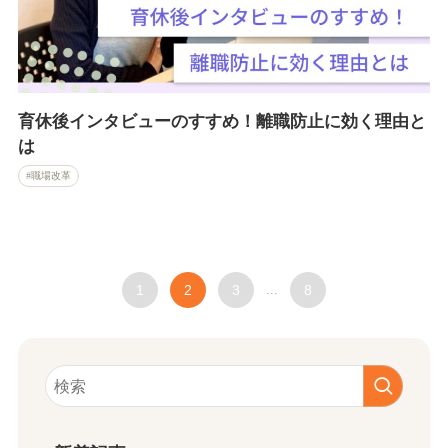
育休後インタビューのすすめ！離職防止に効く理由と
は
職場改革
1
2
3
...
8