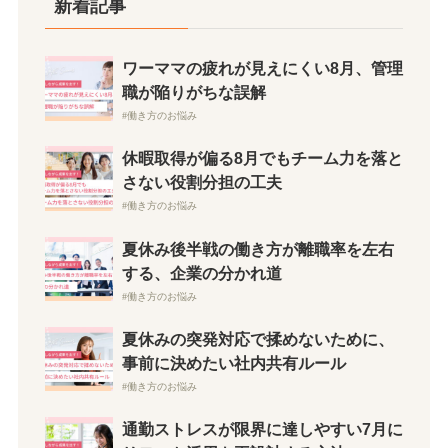
新着記事
ワーママの疲れが見えにくい8月、管理
職が陥りがちな誤解
働き方のお悩み
休暇取得が偏る8月でもチーム力を落と
さない役割分担の工夫
働き方のお悩み
夏休み後半戦の働き方が離職率を左右
する、企業の分かれ道
働き方のお悩み
夏休みの突発対応で揉めないために、
事前に決めたい社内共有ルール
働き方のお悩み
通勤ストレスが限界に達しやすい7月に