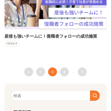
産後も強いチームに！復職者フォローの成功施策
職場改革
1
2
3
4
...
8