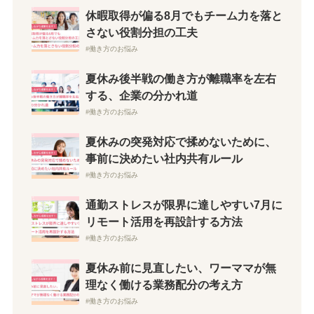
休暇取得が偏る8月でもチーム力を落と
さない役割分担の工夫
働き方のお悩み
夏休み後半戦の働き方が離職率を左右
する、企業の分かれ道
働き方のお悩み
夏休みの突発対応で揉めないために、
事前に決めたい社内共有ルール
働き方のお悩み
通勤ストレスが限界に達しやすい7月に
リモート活用を再設計する方法
働き方のお悩み
夏休み前に見直したい、ワーママが無
理なく働ける業務配分の考え方
働き方のお悩み