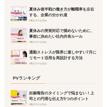
夏休み後半戦の働き方が離職率を左右
する、企業の分かれ道
働き方のお悩み
夏休みの突発対応で揉めないために、
事前に決めたい社内共有ルール
働き方のお悩み
通勤ストレスが限界に達しやすい7月に
リモート活用を再設計する方法
働き方のお悩み
PVランキング
妊娠報告のタイミングで悩まない！上
司との円滑な伝え方5つのポイント
働き方のお悩み